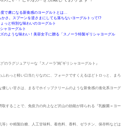
 一度で虜になる新食感のヨーグルトとは…
なめらかさ。スプーンを逆さまにしても落ちないヨーグルトって!?
！ちょっと特別な味わいのヨーグルト
シャヨーグルト
ズのような味わい！美容女子に贈る「スノーラ特製ギリシャヨーグル
け”のラグジュアリーな『スノーラ“純”ギリシャヨーグルト』
わふわっと軽い口当たりなのに、フォークですくえるほどトロっと、まろ
な優しい甘さは、まるでホイップクリームのような新食感の進化系ヨーグ
摂取することで、免疫力の向上など沢山の効能が得られる『乳酸菌＝ヨー
乳等）や精製白糖、人工甘味料。着色料、香料、ゼラチン、保存料などは