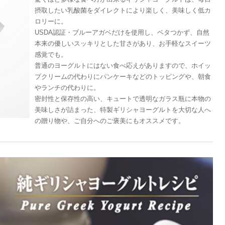
摂取したい乳酸菌をダイレクトにより楽しく、美味しく低カ
ロリーに。
USDA認証・ブルーアガベだけを使用し、ベタつかず、自然
本来の優しいスッキリとした甘さがあり、お手軽なスイーツ
感覚でも。
普通のヨーグルトにはない食べ応えがありますので、ホイッ
プクリームの代わりにパンケーキなどのトッピングや、朝食
やランチの代わりに。
密封性と保存性の高い、キュートで透明なガラス瓶に本物の
美味しさが詰まった、特製ギリシャヨーグルトを大切な人へ
の贈り物や、ご自分へのご褒美にもオススメです。