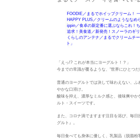
FOODIE／まるでホイップクリーム！
HAPPY PLUS／クリームのような
ippin／食卓の新定番に選ぶならこれ
追求！美食道／新発売！スノーラのギリ
くらしのアンテナ／まるでクリームチー
ト」
「えっ!? これが本当にヨーグルト！？」
今までの常識が覆るような、“世界にひとつだ
普通のヨーグルトでは決して味わえない、ふ
やかな口溶け。
酸味を抑え、濃厚なミルク感と、後味爽やか
ルト・スイーツです。
また、コロナ渦でますます注目を浴び、毎日
グルト』。
毎日食べても身体に優しく、乳製品（脱脂粉