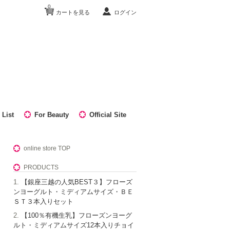
0
カートを見る
ログイン
 List
For Beauty
Official Site
online store TOP
PRODUCTS
【銀座三越の人気BEST３】フローズ
ンヨーグルト・ミディアムサイズ・ＢＥ
ＳＴ３本入りセット
【100％有機生乳】フローズンヨーグ
ルト・ミディアムサイズ12本入りチョイ