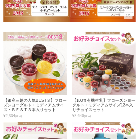
1/5
【銀座三越の人気BEST３】フロー
【100％有機生乳】フローズンヨー
ズンヨーグルト・ミディアムサイ
グルト・ミディアムサイズ12本入
ズ・ＢＥＳＴ３本入りセット
りチョイスセット
¥2,334
¥8,640
(税込)
(税込)