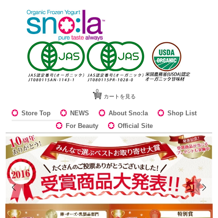
0
カートを見る
Store Top
NEWS
About Sno:la
Shop List
For Beauty
Official Site