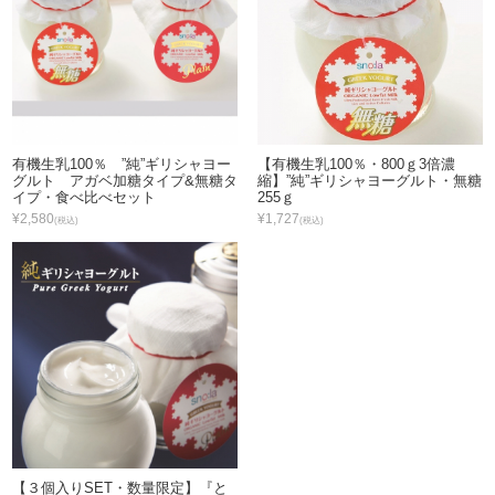
有機生乳100％ ”純”ギリシャヨー
【有機生乳100％・800ｇ3倍濃
グルト アガベ加糖タイプ&無糖タ
縮】”純”ギリシャヨーグルト・無糖
イプ・食べ比べセット
255ｇ
¥2,580
¥1,727
(税込)
(税込)
【３個入りSET・数量限定】『と